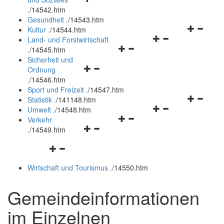
öffnen
schließen
.
/14542.htm
und
Gesundheit
.
/14543.htm
schließen
Navigation
Kultur
.
/14544.htm
Navigationsmenü
öffnen
Land- und Forstwirtschaft
Navigationsmenü
öffnen
und
.
/14545.htm
öffnen
und
schließen
Sicherheit und
Navigationsmenü
und
schließen
Ordnung
öffnen
schließen
.
/14546.htm
und
Sport und Freizeit
.
/14547.htm
schließen
Navigation
Statistik
.
/141148.htm
Navigationsmenü
öffnen
Umwelt
.
/14548.htm
Navigationsmenü
öffnen
und
Verkehr
Navigationsmenü
öffnen
und
schließen
.
/14549.htm
öffnen
und
schließen
Navigationsmenü
und
schließen
öffnen
schließen
Wirtschaft und Tourismus
.
/14550.htm
und
schließen
Gemeindeinformationen
im Einzelnen