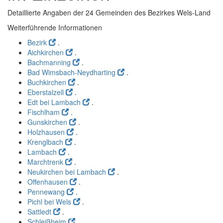
Detaillierte Angaben der 24 Gemeinden des Bezirkes Wels-Land
Weiterführende Informationen
Bezirk
.
Aichkirchen
.
Bachmanning
.
Bad Wimsbach-Neydharting
.
Buchkirchen
.
Eberstalzell
.
Edt bei Lambach
.
Fischlham
.
Gunskirchen
.
Holzhausen
.
Krenglbach
.
Lambach
.
Marchtrenk
.
Neukirchen bei Lambach
.
Offenhausen
.
Pennewang
.
Pichl bei Wels
.
Sattledt
.
Schleißheim
.