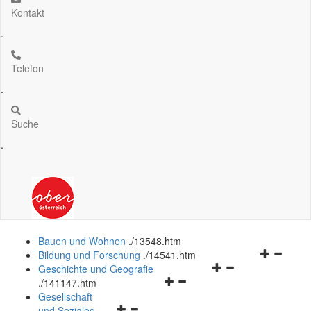
Kontakt
.
Telefon
.
Suche
.
Bauen und Wohnen
.
/13548.htm
Navigation
Bildung und Forschung
.
/14541.htm
Navigationsmenü
öffnen
Geschichte und Geografie
Navigationsmenü
öffnen
und
.
/141147.htm
öffnen
und
schließen
Gesellschaft
Navigationsmenü
und
schließen
und Soziales