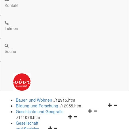
Kontakt
.
Telefon
.
Suche
.
Bauen und Wohnen
.
/12915.htm
Navigation
Bildung und Forschung
.
/12955.htm
Navigationsmenü
öffnen
Geschichte und Geografie
Navigationsmenü
öffnen
und
.
/141076.htm
öffnen
und
schließen
Gesellschaft
Navigationsmenü
und
schließen
und Soziales