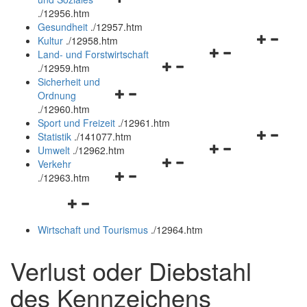
öffnen
schließen
.
/12956.htm
und
Gesundheit
.
/12957.htm
schließen
Navigation
Kultur
.
/12958.htm
Navigationsmenü
öffnen
Land- und Forstwirtschaft
Navigationsmenü
öffnen
und
.
/12959.htm
öffnen
und
schließen
Sicherheit und
Navigationsmenü
und
schließen
Ordnung
öffnen
schließen
.
/12960.htm
und
Sport und Freizeit
.
/12961.htm
schließen
Navigation
Statistik
.
/141077.htm
Navigationsmenü
öffnen
Umwelt
.
/12962.htm
Navigationsmenü
öffnen
und
Verkehr
Navigationsmenü
öffnen
und
schließen
.
/12963.htm
öffnen
und
schließen
Navigationsmenü
und
schließen
öffnen
schließen
Wirtschaft und Tourismus
.
/12964.htm
und
schließen
Verlust oder Diebstahl
des Kennzeichens