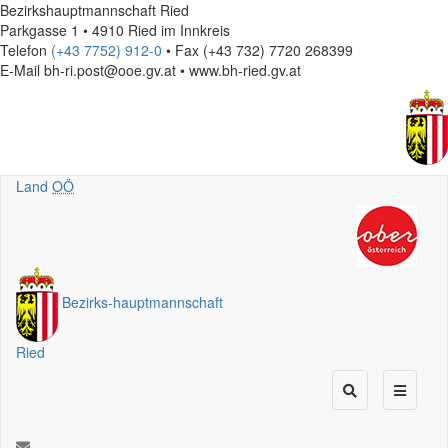
Bezirkshauptmannschaft Ried
Parkgasse 1 • 4910 Ried im Innkreis
Telefon
(+43 7752) 912-0
• Fax (+43 732) 7720 268399
E-Mail
bh-ri.post@ooe.gv.at • www.bh-ried.gv.at
Land
OÖ
Bezirks
-
hauptmannschaft
Ried