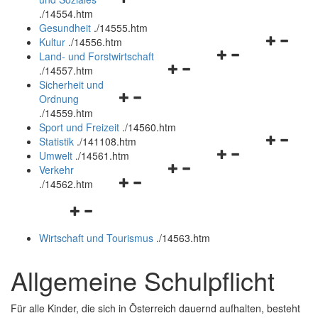
öffnen
schließen
.
/14554.htm
und
Gesundheit
.
/14555.htm
schließen
Navigation
Kultur
.
/14556.htm
Navigationsmenü
öffnen
Land- und Forstwirtschaft
Navigationsmenü
öffnen
und
.
/14557.htm
öffnen
und
schließen
Sicherheit und
Navigationsmenü
und
schließen
Ordnung
öffnen
schließen
.
/14559.htm
und
Sport und Freizeit
.
/14560.htm
schließen
Navigation
Statistik
.
/141108.htm
Navigationsmenü
öffnen
Umwelt
.
/14561.htm
Navigationsmenü
öffnen
und
Verkehr
Navigationsmenü
öffnen
und
schließen
.
/14562.htm
öffnen
und
schließen
Navigationsmenü
und
schließen
öffnen
schließen
Wirtschaft und Tourismus
.
/14563.htm
und
schließen
Allgemeine Schulpflicht
Für alle Kinder, die sich in Österreich dauernd aufhalten, besteht