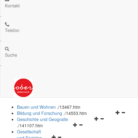
Kontakt
.
Telefon
.
Suche
.
Bauen und Wohnen
.
/13467.htm
Navigation
Bildung und Forschung
.
/14553.htm
Navigationsmenü
öffnen
Geschichte und Geografie
Navigationsmenü
öffnen
und
.
/141107.htm
öffnen
und
schließen
Gesellschaft
Navigationsmenü
und
schließen
und Soziales