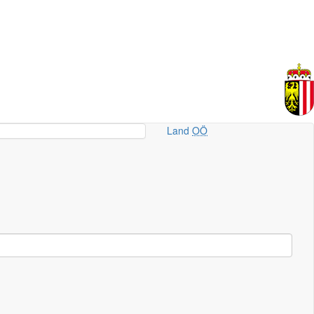
Land
OÖ