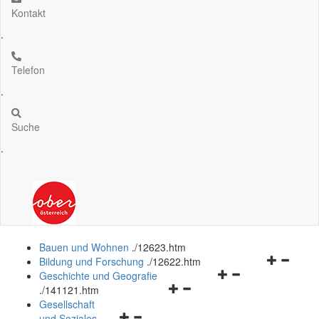
Kontakt
.
Telefon
.
Suche
.
Bauen und Wohnen
.
/12623.htm
Navigation
Bildung und Forschung
.
/12622.htm
Navigationsmenü
öffnen
Geschichte und Geografie
Navigationsmenü
öffnen
und
.
/141121.htm
öffnen
und
schließen
Gesellschaft
Navigationsmenü
und
schließen
und Soziales