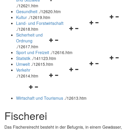
öffnen
schließen
.
/12621.htm
und
Gesundheit
.
/12620.htm
schließen
Navigation
Kultur
.
/12619.htm
Navigationsmenü
öffnen
Land- und Forstwirtschaft
Navigationsmenü
öffnen
und
.
/12618.htm
öffnen
und
schließen
Sicherheit und
Navigationsmenü
und
schließen
Ordnung
öffnen
schließen
.
/12617.htm
und
Sport und Freizeit
.
/12616.htm
schließen
Navigation
Statistik
.
/141123.htm
Navigationsmenü
öffnen
Umwelt
.
/12615.htm
Navigationsmenü
öffnen
und
Verkehr
Navigationsmenü
öffnen
und
schließen
.
/12614.htm
öffnen
und
schließen
Navigationsmenü
und
schließen
öffnen
schließen
Wirtschaft und Tourismus
.
/12613.htm
und
schließen
Fischerei
Das Fischereirecht besteht in der Befugnis, in einem Gewässer,