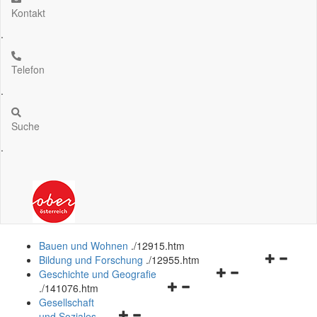
Kontakt
.
Telefon
.
Suche
.
Bauen und Wohnen
.
/12915.htm
Navigation
Bildung und Forschung
.
/12955.htm
Navigationsmenü
öffnen
Geschichte und Geografie
Navigationsmenü
öffnen
und
.
/141076.htm
öffnen
und
schließen
Gesellschaft
Navigationsmenü
und
schließen
und Soziales