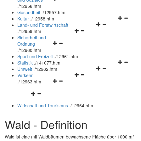
öffnen
schließen
.
/12956.htm
und
Gesundheit
.
/12957.htm
schließen
Navigation
Kultur
.
/12958.htm
Navigationsmenü
öffnen
Land- und Forstwirtschaft
Navigationsmenü
öffnen
und
.
/12959.htm
öffnen
und
schließen
Sicherheit und
Navigationsmenü
und
schließen
Ordnung
öffnen
schließen
.
/12960.htm
und
Sport und Freizeit
.
/12961.htm
schließen
Navigation
Statistik
.
/141077.htm
Navigationsmenü
öffnen
Umwelt
.
/12962.htm
Navigationsmenü
öffnen
und
Verkehr
Navigationsmenü
öffnen
und
schließen
.
/12963.htm
öffnen
und
schließen
Navigationsmenü
und
schließen
öffnen
schließen
Wirtschaft und Tourismus
.
/12964.htm
und
schließen
Wald - Definition
Wald ist eine mit Waldbäumen bewachsene Fläche über 1000
m²