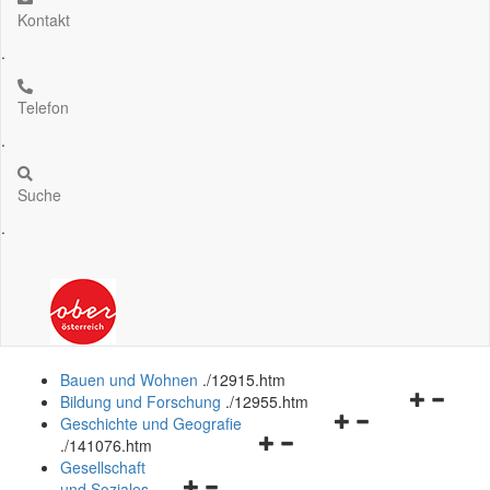
Kontakt
.
Telefon
.
Suche
.
Bauen und Wohnen
.
/12915.htm
Navigation
Bildung und Forschung
.
/12955.htm
Navigationsmenü
öffnen
Geschichte und Geografie
Navigationsmenü
öffnen
und
.
/141076.htm
öffnen
und
schließen
Gesellschaft
Navigationsmenü
und
schließen
und Soziales