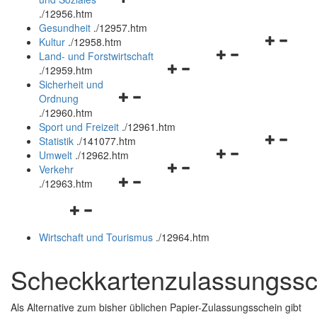
öffnen
schließen
.
/12956.htm
und
Gesundheit
.
/12957.htm
schließen
Navigation
Kultur
.
/12958.htm
Navigationsmenü
öffnen
Land- und Forstwirtschaft
Navigationsmenü
öffnen
und
.
/12959.htm
öffnen
und
schließen
Sicherheit und
Navigationsmenü
und
schließen
Ordnung
öffnen
schließen
.
/12960.htm
und
Sport und Freizeit
.
/12961.htm
schließen
Navigation
Statistik
.
/141077.htm
Navigationsmenü
öffnen
Umwelt
.
/12962.htm
Navigationsmenü
öffnen
und
Verkehr
Navigationsmenü
öffnen
und
schließen
.
/12963.htm
öffnen
und
schließen
Navigationsmenü
und
schließen
öffnen
schließen
Wirtschaft und Tourismus
.
/12964.htm
und
schließen
Scheckkartenzulassungssc
Als Alternative zum bisher üblichen Papier-Zulassungsschein gibt