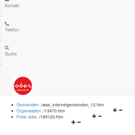
Kontakt
.
Telefon
.
Suche
.
Gemeinden
.
/was_internetgemeinden_12.htm
Navigation
Organisation
.
/13470.htm
Navigationsmenü
öffnen
Freie Jobs
.
/189120.htm
Navigationsmenü
öffnen
und
öffnen
und
schließen
und
schließen