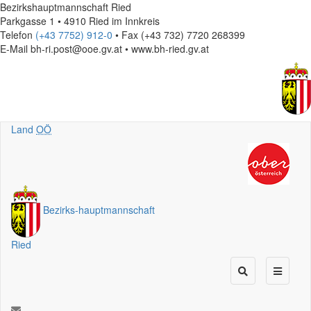
Bezirkshauptmannschaft Ried
Parkgasse 1 • 4910 Ried im Innkreis
Telefon
(+43 7752) 912-0
• Fax (+43 732) 7720 268399
E-Mail
bh-ri.post@ooe.gv.at • www.bh-ried.gv.at
Land
OÖ
Bezirks
-
hauptmannschaft
Ried