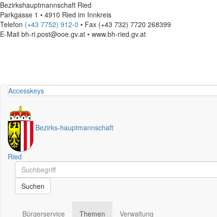
Bezirkshauptmannschaft Ried
Parkgasse 1 • 4910 Ried im Innkreis
Telefon
(+43 7752) 912-0
• Fax (+43 732) 7720 268399
E-Mail
bh-ri.post@ooe.gv.at • www.bh-ried.gv.at
Accesskeys
Bezirks
-
hauptmannschaft
Ried
Schnellsuche
Schnellsuche
Suchen
Bürgerservice
Themen
Verwaltung