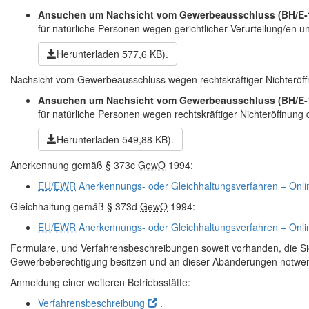
Ansuchen um Nachsicht vom Gewerbeausschluss
(BH/E-
für natürliche Personen wegen gerichtlicher Verurteilung/en un
Herunterladen
577,6 KB)
.
Nachsicht vom Gewerbeausschluss wegen rechtskräftiger Nichteröff
Ansuchen um Nachsicht vom Gewerbeausschluss
(BH/E-
für natürliche Personen wegen rechtskräftiger Nichteröffnung
Herunterladen
549,88 KB)
.
Anerkennung gemäß § 373c
GewO
1994:
EU
/
EWR
Anerkennungs- oder Gleichhaltungsverfahren – Onli
Gleichhaltung gemäß § 373d
GewO
1994:
EU
/
EWR
Anerkennungs- oder Gleichhaltungsverfahren – Onli
Formulare, und Verfahrensbeschreibungen soweit vorhanden, die Si
Gewerbeberechtigung besitzen und an dieser Abänderungen notwen
Anmeldung einer weiteren Betriebsstätte:
Verfahrensbeschreibung
.