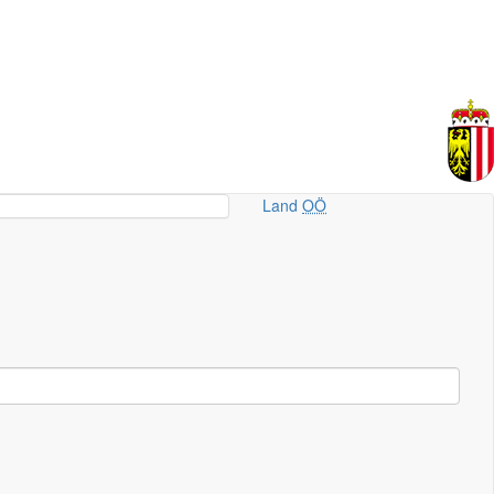
Land
OÖ