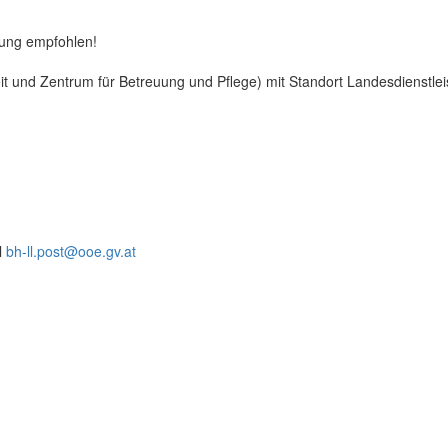
rung empfohlen!
eit und Zentrum für Betreuung und Pflege) mit Standort Landesdienstle
l
bh-ll.post@ooe.gv.at