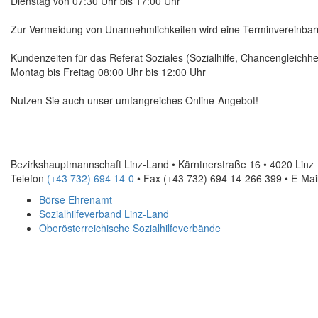
Dienstag von 07:30 Uhr bis 17:00 Uhr
Zur Vermeidung von Unannehmlichkeiten wird eine Terminvereinba
Kundenzeiten für das Referat Soziales (Sozialhilfe, Chancengleichh
Montag bis Freitag 08:00 Uhr bis 12:00 Uhr
Nutzen Sie auch unser umfangreiches
Online
-Angebot!
Bezirkshauptmannschaft Linz-Land • Kärntnerstraße 16 • 4020 Linz
Telefon
(+43 732) 694 14-0
• Fax
(+43 732) 694 14-266 399
•
E-Mai
Börse Ehrenamt
Sozialhilfeverband Linz-Land
Oberösterreichische Sozialhilfeverbände