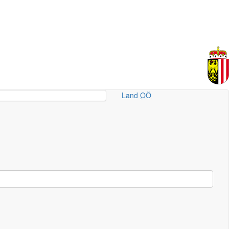
Land
OÖ