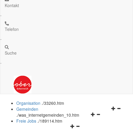
Kontakt
.
Telefon
.
Suche
.
Organisation
.
/33260.htm
Navigation
Gemeinden
Navigationsmenü
öffnen
.
/was_internetgemeinden_10.htm
öffnen
und
Freie Jobs
.
/189114.htm
Navigationsmenü
und
schließen
öffnen
schließen