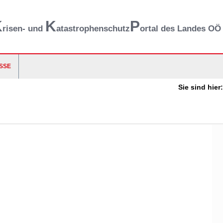
K
K
P
risen- und
atastrophenschutz
ortal des Landes OÖ
SSE
Sie sind hier