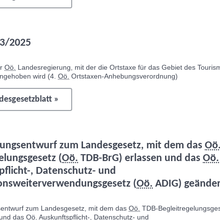
3/2025
er
Oö.
Landesregierung, mit der die Ortstaxe für das Gebiet des Touri
ngehoben wird (4.
Oö.
Ortstaxen-Anhebungsverordnung)
esgesetzblatt »
ungsentwurf zum Landesgesetz, mit dem das
Oö
elungsgesetz (
Oö.
TDB-BrG) erlassen und das
Oö.
pflicht-, Datenschutz- und
onsweiterverwendungsgesetz (
Oö.
ADIG) geänder
entwurf zum Landesgesetz, mit dem das
Oö.
TDB-Begleitregelungsges
 und das
Oö.
Auskunftspflicht-, Datenschutz- und