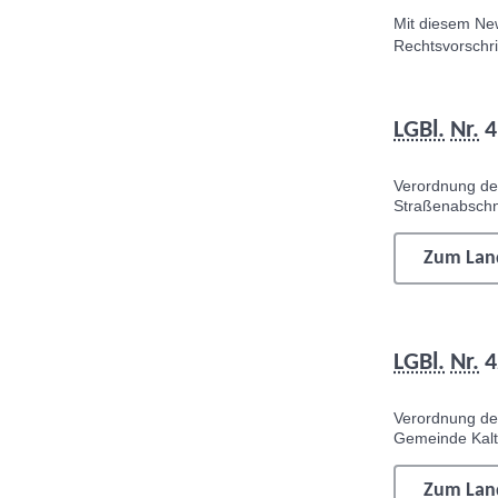
Mit diesem
New
Rechtsvorschri
LGBl.
Nr.
4
Verordnung d
Straßenabschn
Zum Land
LGBl.
Nr.
4
Verordnung d
Gemeinde Kalte
Zum Land