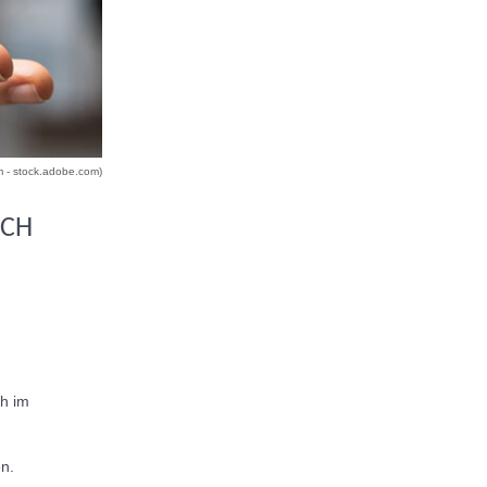
 - stock.adobe.com)
ICH
ch im
n.