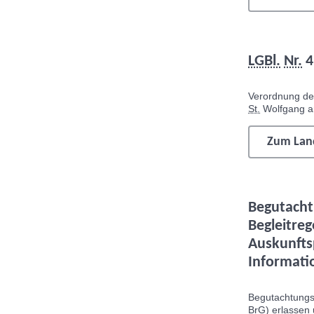
LGBl.
Nr.
4
Verordnung d
St.
Wolfgang a
Zum Land
Begutacht
Begleitreg
Auskunfts
Informati
Begutachtungs
BrG) erlassen