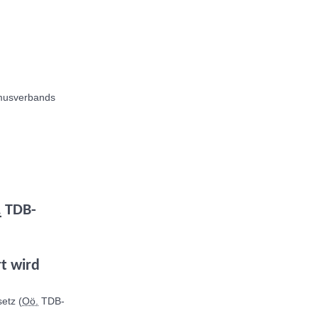
smusverbands
.
TDB-
t wird
etz (
Oö.
TDB-