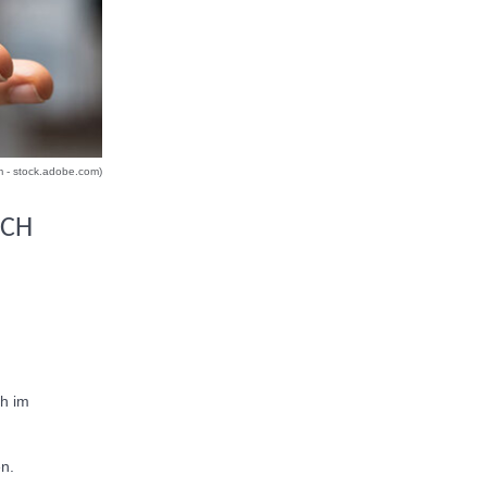
 - stock.adobe.com)
ICH
ch im
n.