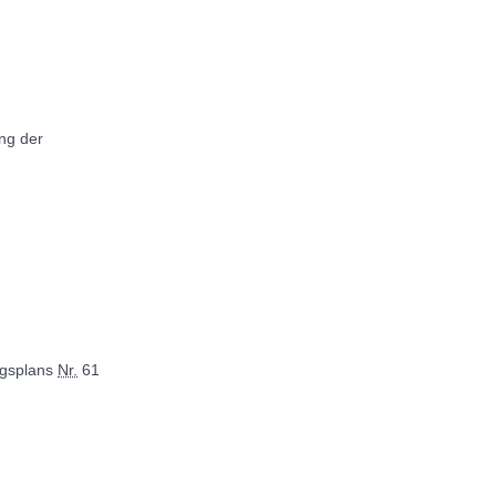
ng der
ngsplans
Nr.
61