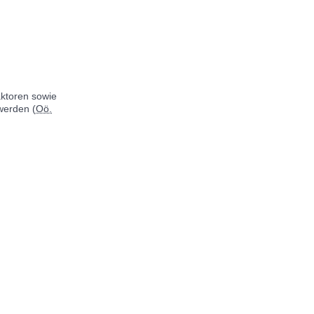
aktoren sowie
werden (
Oö.