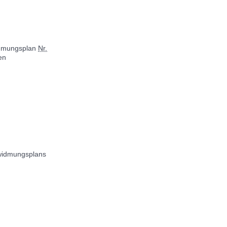
widmungsplan
Nr.
en
nwidmungsplans