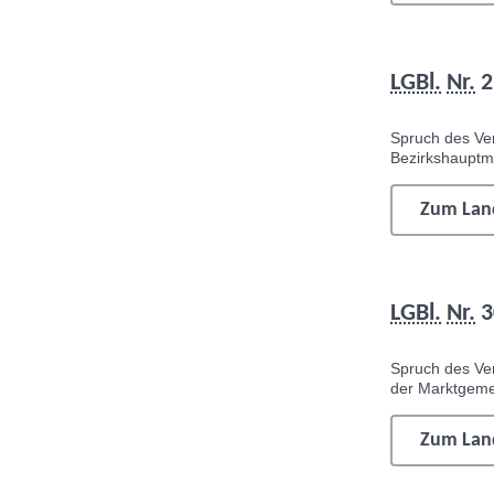
LGBl.
Nr.
2
Spruch des Ver
Bezirkshauptm
Zum Land
LGBl.
Nr.
3
Spruch des Ve
der Marktgeme
Zum Land