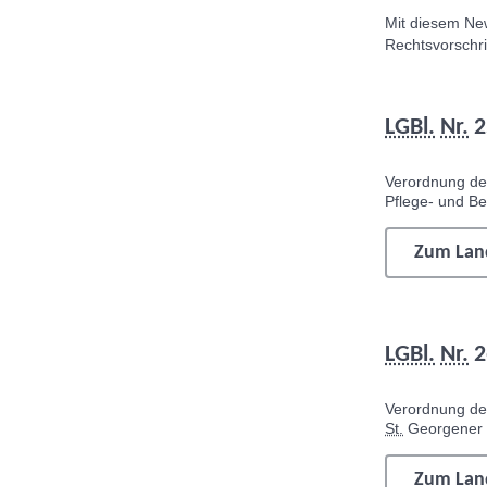
Mit diesem
New
Rechtsvorschri
LGBl.
Nr.
2
Verordnung d
Pflege- und B
Zum Land
LGBl.
Nr.
2
Verordnung d
St.
Georgener 
Zum Land