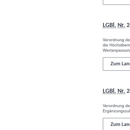
LGBl.
Nr.
2
Verordnung d
die Höchstbem
Wertanpassun
Zum Land
LGBl.
Nr.
2
Verordnung d
Ergänzungszul
Zum Land